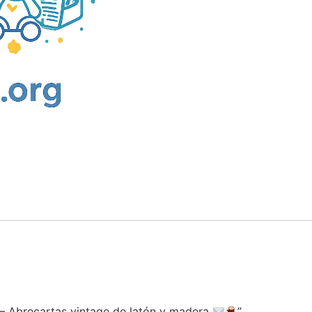
 – Abrecartas vintage de latón y madera
”